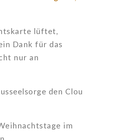
skarte lüftet,
ein Dank für das
cht nur an
ausseelsorge den Clou
 Weihnachtstage im
n.