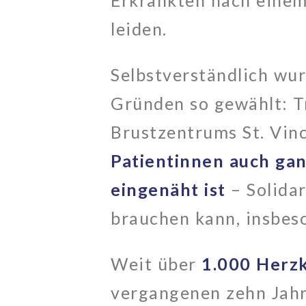
Erkrankten nach einem
leiden.
Selbstverständlich wu
Gründen so gewählt: Tr
Brustzentrums St. Vinc
Patientinnen auch ganz
eingenäht ist
– Solidar
brauchen kann, insbeso
Weit über
1.000 Herzk
vergangenen zehn Jahre