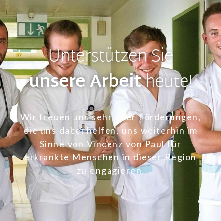
Unterstützen Sie
unsere Arbeit
heute!
Wir freuen uns sehr über Förderungen,
die uns dabei helfen, uns weiterhin im
Sinne von Vincenz von Paul für
erkrankte Menschen in dieser Region
zu engagieren.