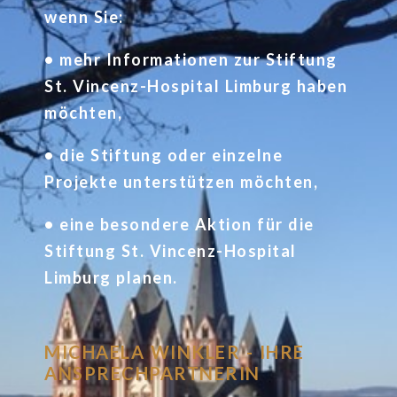
wenn Sie:
• mehr Informationen zur Stiftung
St. Vincenz-Hospital Limburg haben
möchten,
• die Stiftung oder einzelne
Projekte unterstützen möchten,
• eine besondere Aktion für die
Stiftung St. Vincenz-Hospital
Limburg planen.
MICHAELA WINKLER - IHRE
ANSPRECHPARTNERIN