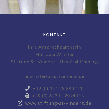
KONTAKT
Ihre Ansprechpartnerin
Michaela Winkler
Stiftung St. Vincenz - Hospital Limburg
m.winkler(at)st-vincenz.de
+49 (0) 151 28 280 120
+49 (0) 6431 - 2924118
www.stiftung-st-vincenz.de