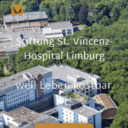
Stiftung St. Vincenz-
Hospital Limburg
weil Leben kostbar
ist!