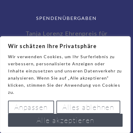
SPENDENÜBERGABEN
Tanja Lorenz Ehrenpreis für
Tumorpatientinnen und -patienten
Wir schätzen Ihre Privatsphäre
6. August 2026
Wir verwenden Cookies, um Ihr Surferlebnis zu
Spendenübergabe für
verbessern, personalisierte Anzeigen oder
Inhalte einzusetzen und unseren Datenverkehr zu
Tumorpatienten der Frauenklinik an
analysieren. Wenn Sie auf „Alle akzeptieren"
die Stiftung St. Vincenz-Hospital
klicken, stimmen Sie der Anwendung von Cookies
Limburg
zu.
29. Juni 2026
Anpassen
Alles ablehnen
12.000 Euro für die Stiftung St.
Alle akzeptieren
Vincenz-Hospital Limburg
27. Juni 2026