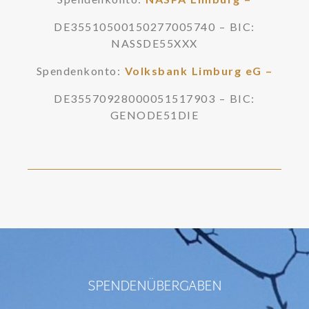
DE35510500150277005740 – BIC:
NASSDE55XXX
Spendenkonto:
Volksbank Limburg eG –
DE35570928000051517903 – BIC:
GENODE51DIE
SPENDENÜBERGABEN