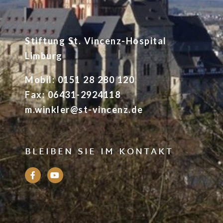
Stiftung St. Vincenz-Hospital
Limburg
Mobil: 0151 28 280 120
Fax: 06431-2924118
m.winkler@st-vincenz.de
BLEIBEN SIE IM KONTAKT