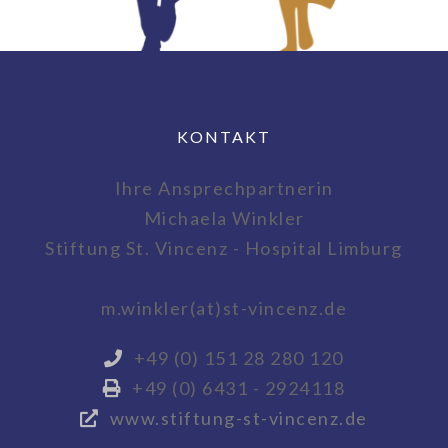
KONTAKT
Ihre Ansprechpartnerin
Michaela Winkler
Stiftung St. Vincenz - Hospital Limburg
m.winkler(at)st-vincenz.de
+49 (0) 151 28 280 120
+49 (0) 6431 - 2924118
www.stiftung-st-vincenz.de