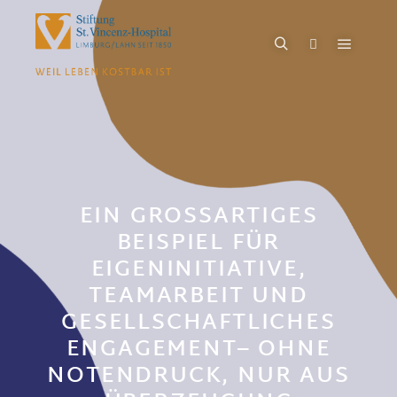
EIN GROSSARTIGES B
EISPIEL FÜR E
IGENINITIATIVE, T
EAMARBEIT UND G
ESELLSCHAFTLICHES E
NGAGEMENT– OHNE N
OTENDRUCK, NUR AUS Ü