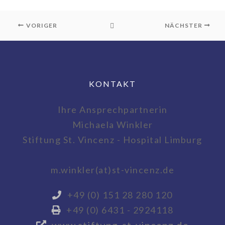
VORIGER
NÄCHSTER
KONTAKT
Ihre Ansprechpartnerin
Michaela Winkler
Stiftung St. Vincenz - Hospital Limburg
m.winkler(at)st-vincenz.de
+49 (0) 151 28 280 120
+49 (0) 6431 - 2924118