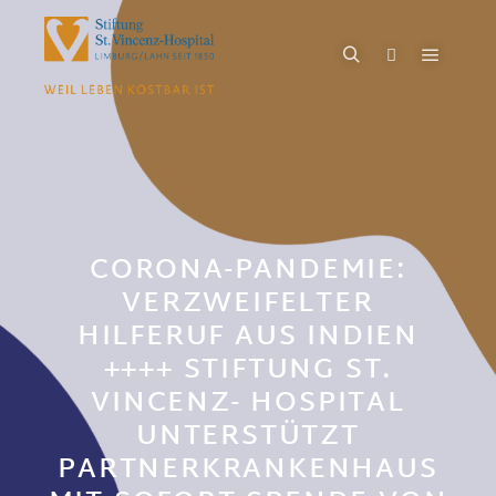
CORONA-PANDEMIE:
VERZWEIFELTER
HILFERUF AUS INDIEN
++++ STIFTUNG ST.
VINCENZ- HOSPITAL
UNTERSTÜTZT
PARTNERKRANKENHAUS