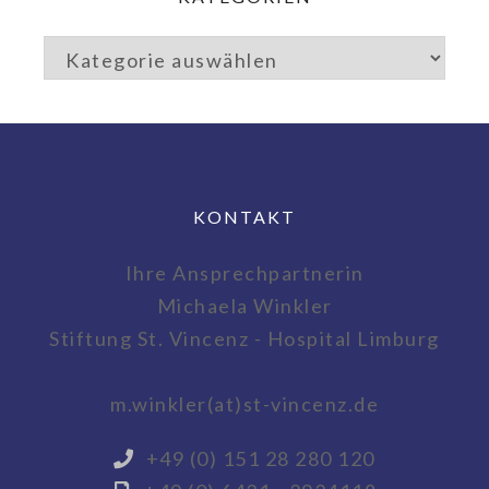
KONTAKT
Ihre Ansprechpartnerin
Michaela Winkler
Stiftung St. Vincenz - Hospital Limburg
m.winkler(at)st-vincenz.de
+49 (0) 151 28 280 120