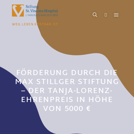
FÖRDERUNG DURCH DIE
MAX STILLGER STIFTUNG
– DER TANJA-LORENZ-
EHRENPREIS IN HÖHE
VON 5000 €