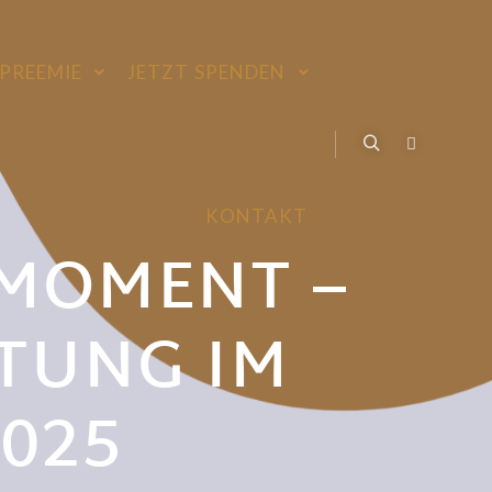
PREEMIE
JETZT SPENDEN
KONTAKT
 MOMENT –
FTUNG IM
025