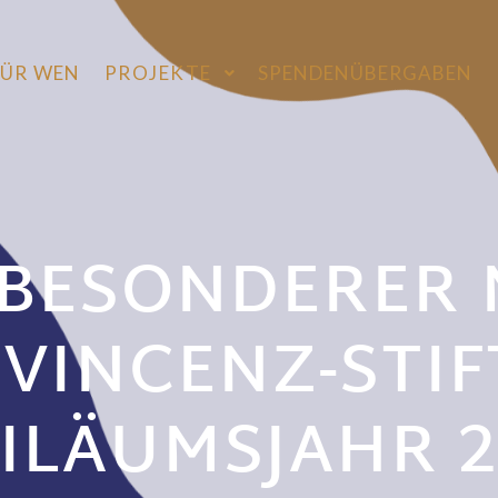
FÜR WEN
PROJEKTE
SPENDENÜBERGABEN
 BESONDERER
 VINCENZ-STI
BILÄUMSJAHR 2