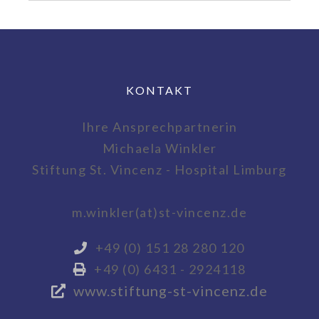
KONTAKT
Ihre Ansprechpartnerin
Michaela Winkler
Stiftung St. Vincenz - Hospital Limburg
m.winkler(at)st-vincenz.de
+49 (0) 151 28 280 120
+49 (0) 6431 - 2924118
www.stiftung-st-vincenz.de