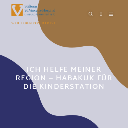
ICH HELFE MEINER
REGION – HABAKUK FÜR
DIE KINDERSTATION