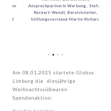
fan
Ansprechpartnerin Werbung, Stefan
An
,
Rückert-Wendt, Bereichsleiter,
rd
Stiftungsvorstand Martin Richard
S
Am 08.01.2025 startete Globus
Limburg die diesjährige
Weihnachtssüßwaren
Spendenaktion: