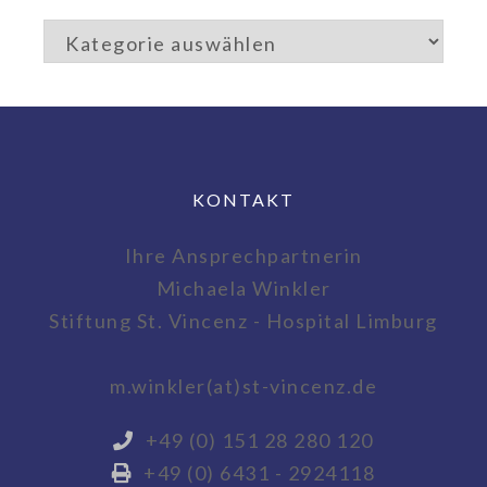
KONTAKT
Ihre Ansprechpartnerin
Michaela Winkler
Stiftung St. Vincenz - Hospital Limburg
m.winkler(at)st-vincenz.de
+49 (0) 151 28 280 120
+49 (0) 6431 - 2924118