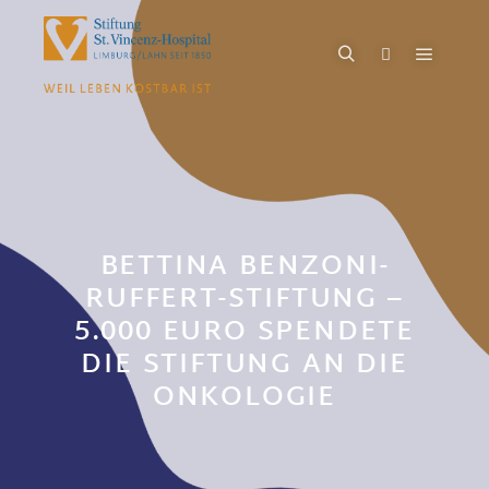
BETTINA BENZONI-
RUFFERT-STIFTUNG –
5.000 EURO SPENDETE
DIE STIFTUNG AN DIE
ONKOLOGIE