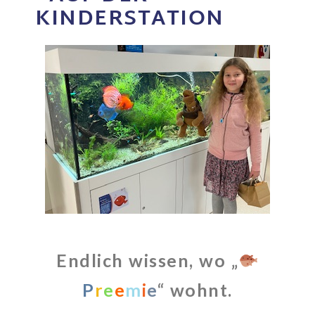
INDERSTATION
Endlich wissen, wo „
P
r
e
e
m
i
e
“ wohnt.