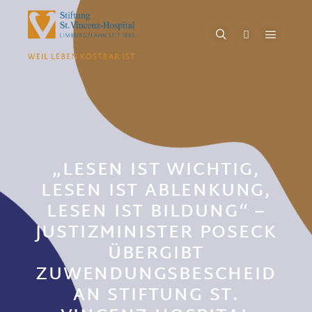
„LESEN IST WICHTIG,
LESEN IST ABLENKUNG,
LESEN IST BILDUNG“ –
JUSTIZMINISTER POSECK
ÜBERGIBT
ZUWENDUNGSBESCHEID
AN STIFTUNG ST.