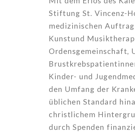
Mit dem Erlös des Kale
Stiftung St. Vincenz-Ho
medizinischen Auftrag
Kunstund Musiktherapi
Ordensgemeinschaft, 
Brustkrebspatientinnen
Kinder- und Jugendmedi
den Umfang der Krank
üblichen Standard hin
christlichem Hintergrun
durch Spenden finanzie