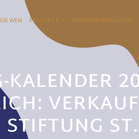
FÜR WEN
PROJEKTE
SPENDENÜBERGABEN
-KALENDER 20
ICH: VERKAU
 STIFTUNG ST.