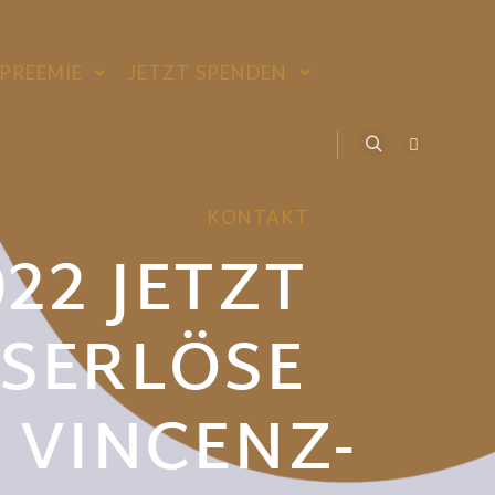
PREEMIE
JETZT SPENDEN
KONTAKT
22 JETZT
FSERLÖSE
 VINCENZ-