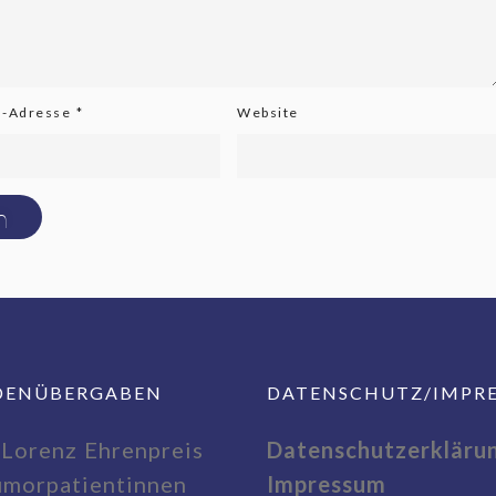
l-Adresse
*
Website
DENÜBERGABEN
DATENSCHUTZ/IMPR
 Lorenz Ehrenpreis
Datenschutzerkläru
umorpatientinnen
Impressum