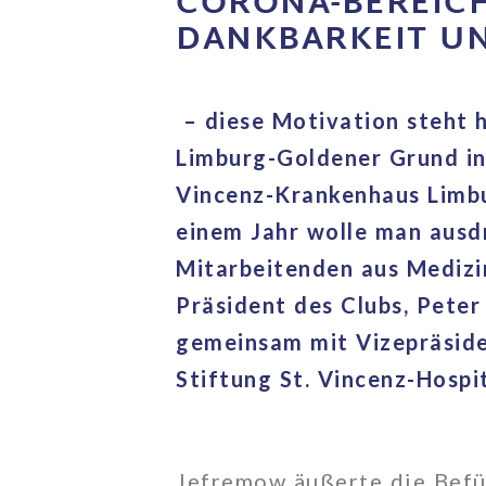
CORONA-BEREICH
DANKBARKEIT U
– diese Motivation steht h
Limburg-Goldener Grund in
Vincenz-Krankenhaus Limb
einem Jahr wolle man ausd
Mitarbeitenden aus Medizi
Präsident des Clubs, Pete
gemeinsam mit Vizepräside
Stiftung St. Vincenz-Hospi
Jefremow äußerte die Befü