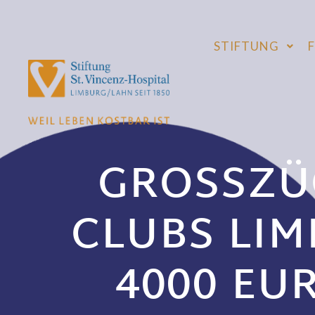
STIFTUNG
GROSSZÜG
LUBS LIMB
000 EURO