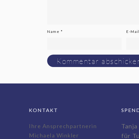
Name
*
E-Mai
KONTAKT
SPEN
Tanja
Ihre Ansprechpartnerin
Michaela Winkler
für T