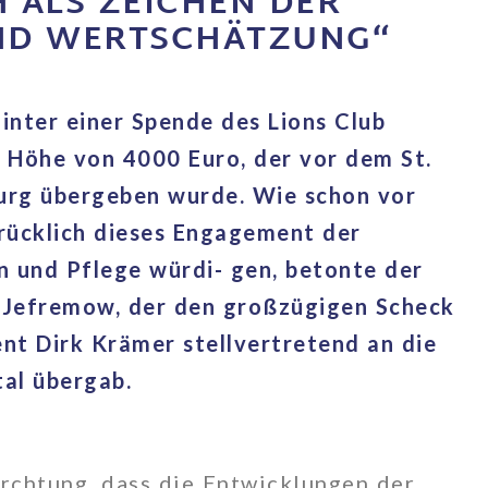
 ALS ZEICHEN DER
ND WERTSCHÄTZUNG“
inter einer Spende des Lions Club
 Höhe von 4000 Euro, der vor dem St.
urg übergeben wurde. Wie schon vor
rücklich dieses Engagement der
n und Pflege würdi- gen, betonte der
r Jefremow, der den großzügigen Scheck
nt Dirk Krämer stellvertretend an die
tal übergab.
rchtung, dass die Entwicklungen der