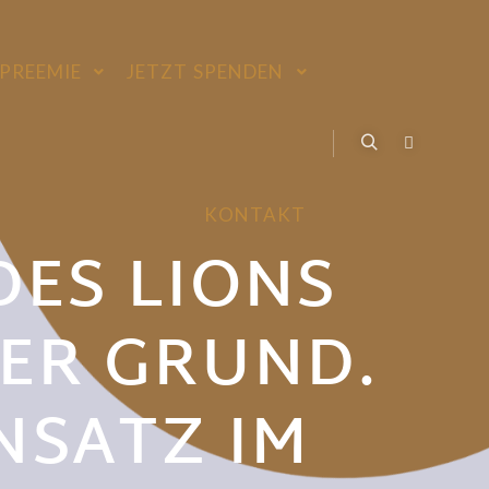
PREEMIE
JETZT SPENDEN
KONTAKT
S LIONS C
R GRUND. 4
SATZ IM K