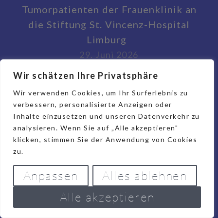
Tumorpatienten der Frauenklinik an
die Stiftung St. Vincenz-Hospital
Limburg
29. Juni 2026
12.000 Euro für die Stiftung St.
Wir schätzen Ihre Privatsphäre
Vincenz-Hospital Limburg
Wir verwenden Cookies, um Ihr Surferlebnis zu
27. Juni 2026
verbessern, personalisierte Anzeigen oder
Inhalte einzusetzen und unseren Datenverkehr zu
analysieren. Wenn Sie auf „Alle akzeptieren"
klicken, stimmen Sie der Anwendung von Cookies
DATENSCHUTZ/IMPRESSUM
zu.
Datenschutzerklärung
Anpassen
Alles ablehnen
Impressum
Alle akzeptieren